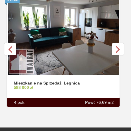
Mieszkanie na Sprzedaż, Legnica
588 000 zł
4 pok.
Pow:
76,69 m2