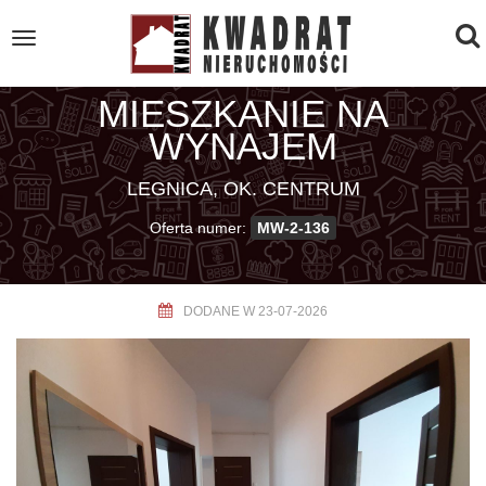
To
Toggle
navigation
na
MIESZKANIE NA
WYNAJEM
LEGNICA, OK. CENTRUM
Oferta numer:
MW-2-136
DODANE W 23-07-2026