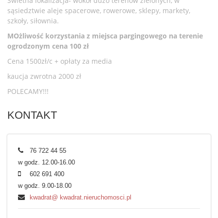
Swietna lokalizacja- wokół dużo terenów zielonych, w
sąsiedztwie aleje spacerowe, rowerowe, sklepy, markety,
szkoły, siłownia.
MOżliwość korzystania z miejsca pargingowego na terenie
ogrodzonym cena 100 zł
Cena 1500zł/c + opłaty za media
kaucja zwrotna 2000 zł
POLECAMY!!!
KONTAKT
76 722 44 55
w godz. 12.00-16.00
602 691 400
w godz. 9.00-18.00
kwadrat@ kwadrat.nieruchomosci.pl