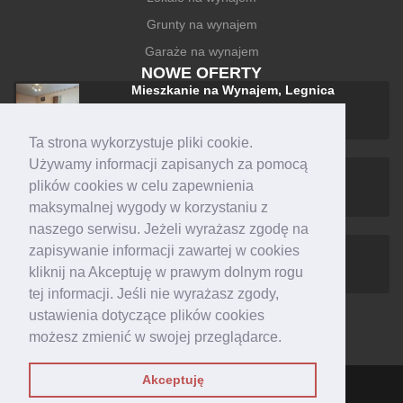
Grunty na wynajem
Garaże na wynajem
NOWE OFERTY
Mieszkanie na Wynajem, Legnica
1 500 zł +czynsz
Ta strona wykorzystuje pliki cookie.
Używamy informacji zapisanych za pomocą
Mieszkanie na Sprzedaż, Legnica
plików cookies w celu zapewnienia
588 000 zł
maksymalnej wygody w korzystaniu z
naszego serwisu. Jeżeli wyrażasz zgodę na
Dom na Sprzedaż, Legnica
zapisywanie informacji zawartej w cookies
1 590 000 zł
kliknij na Akceptuję w prawym dolnym rogu
tej informacji. Jeśli nie wyrażasz zgody,
ustawienia dotyczące plików cookies
możesz zmienić w swojej przeglądarce.
Akceptuję