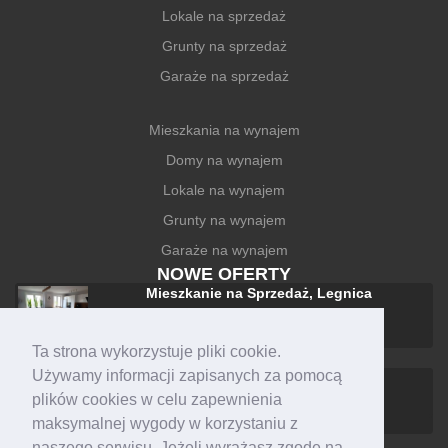
Lokale na sprzedaż
Grunty na sprzedaż
Garaże na sprzedaż
Mieszkania na wynajem
Domy na wynajem
Lokale na wynajem
Grunty na wynajem
Garaże na wynajem
NOWE OFERTY
Mieszkanie na Sprzedaż, Legnica
588 000 zł
Ta strona wykorzystuje pliki cookie.
Używamy informacji zapisanych za pomocą
Dom na Sprzedaż, Legnica
plików cookies w celu zapewnienia
1 590 000 zł
maksymalnej wygody w korzystaniu z
naszego serwisu. Jeżeli wyrażasz zgodę na