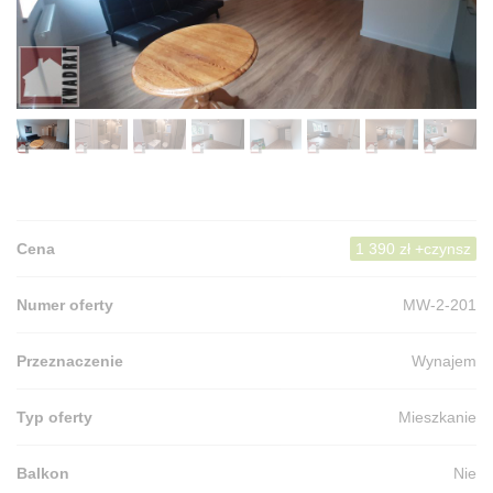
Cena
1 390 zł +czynsz
Numer oferty
MW-2-201
Przeznaczenie
Wynajem
Typ oferty
Mieszkanie
Balkon
Nie