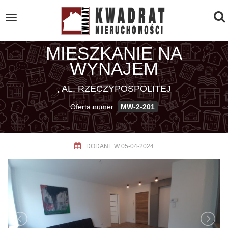
To
Toggle
navigation
na
MIESZKANIE NA
WYNAJEM
, AL. RZECZYPOSPOLITEJ
Oferta numer:
MW-2-201
DODANE W 05-04-2024