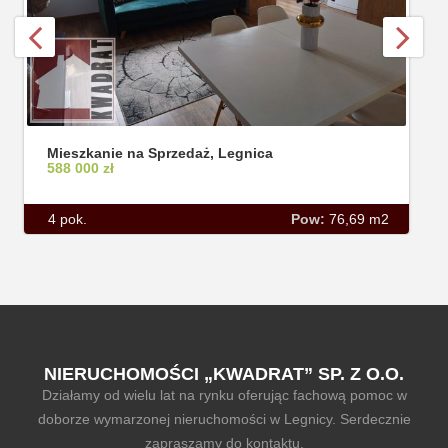
Mieszkanie na Sprzedaż, Legnica
588 000 zł
4 pok.
Pow:
76,69 m2
NIERUCHOMOŚCI „KWADRAT” SP. Z O.O.
Działamy od wielu lat na rynku oferując fachową pomoc w
doborze wymarzonej nieruchomości w Legnicy. Serdecznie
zapraszamy do kontaktu.