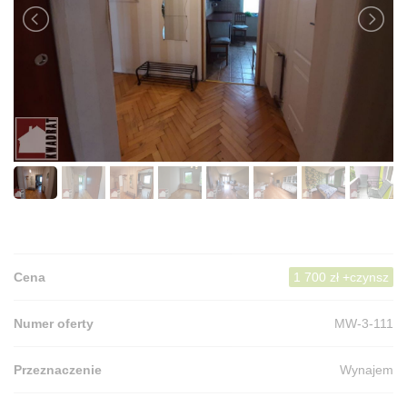
Cena
1 700 zł +czynsz
Numer oferty
MW-3-111
Przeznaczenie
Wynajem