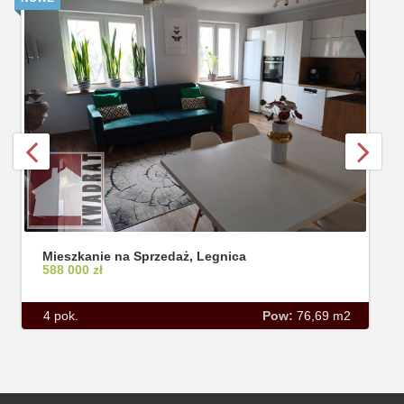
Mieszkanie na Sprzedaż, Legnica
588 000 zł
4 pok.
Pow:
76,69 m2