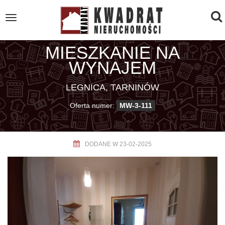
To
Toggle
navigation
na
MIESZKANIE NA
WYNAJEM
LEGNICA, TARNINÓW
Oferta numer:
MW-3-111
DODANE W 23-02-2025