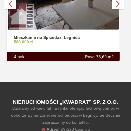
Mieszkanie na Sprzedaż, Legnica
588 000 zł
4 pok.
Pow:
76,69 m2
NIERUCHOMOŚCI „KWADRAT” SP. Z O.O.
Działamy od wielu lat na rynku oferując fachową pomoc w
doborze wymarzonej nieruchomości w Legnicy. Serdecznie
zapraszamy do kontaktu.
Adres:
59-220 Legnica