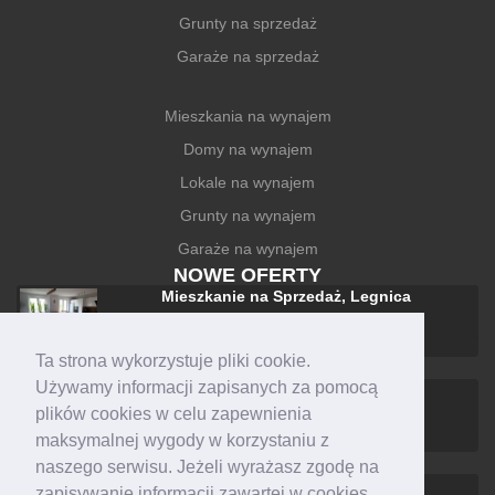
Grunty na sprzedaż
Garaże na sprzedaż
Mieszkania na wynajem
Domy na wynajem
Lokale na wynajem
Grunty na wynajem
Garaże na wynajem
NOWE OFERTY
Mieszkanie na Sprzedaż, Legnica
588 000 zł
Ta strona wykorzystuje pliki cookie.
Używamy informacji zapisanych za pomocą
Dom na Sprzedaż, Legnica
plików cookies w celu zapewnienia
1 590 000 zł
maksymalnej wygody w korzystaniu z
naszego serwisu. Jeżeli wyrażasz zgodę na
Mieszkanie na Wynajem, Legnica
zapisywanie informacji zawartej w cookies