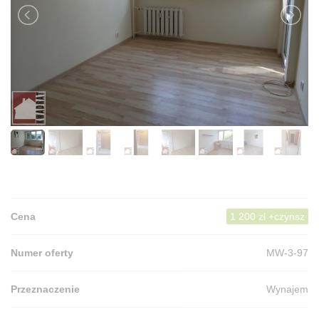
Cena
1 200 zł +czynsz
Numer oferty
MW-3-97
Przeznaczenie
Wynajem